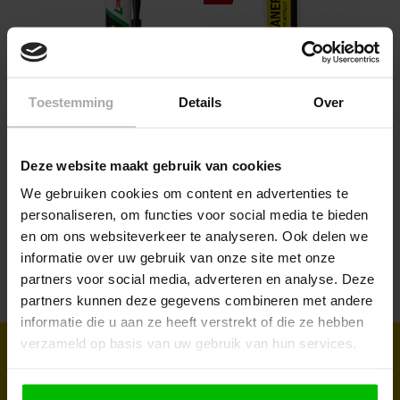
Toestemming
Details
Over
h
Tec7 Fast 290ml
Combifit
Zwal
Deze website maakt gebruik van cookies
Combicleaner 500ml
ml
We gebruiken cookies om content en advertenties te
personaliseren, om functies voor social media te bieden
Staffe
€ 5,95
en om ons websiteverkeer te analyseren. Ook delen we
€ 10,35
agen
In winkelwagen
In winkelwagen
€ 4,95
€ 4,
informatie over uw gebruik van onze site met onze
partners voor social media, adverteren en analyse. Deze
partners kunnen deze gegevens combineren met andere
informatie die u aan ze heeft verstrekt of die ze hebben
verzameld op basis van uw gebruik van hun services.
Sign up for our newsletter to receive
regular updates and promotions