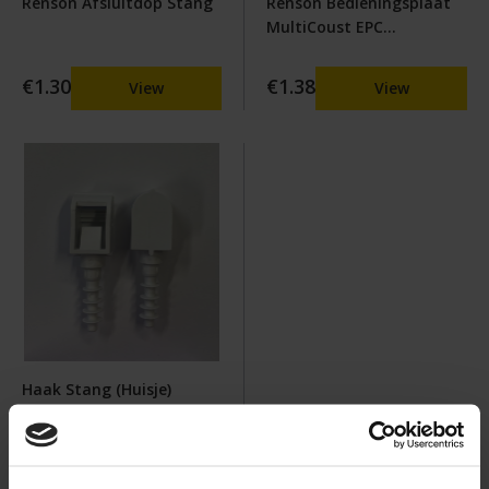
Renson Afsluitdop Stang
Renson Bedieningsplaat
MultiCoust EPC
(VariaCoust) Zwart
€1.30
€1.38
View
View
Haak Stang (Huisje)
€4.85
View