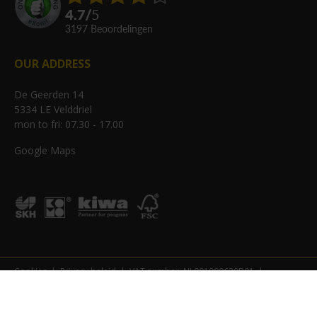
4.7
/
5
3197
beoordelingen
OUR ADDRESS
De Geerden 14
5334 LE Velddriel
mon to fri: 07.30 - 17.00
Google Maps
Cookies
Privacy beleid
VAT number: NL001990639B01
KvK-number: 11021225
Copyright Combifit 2026 ©