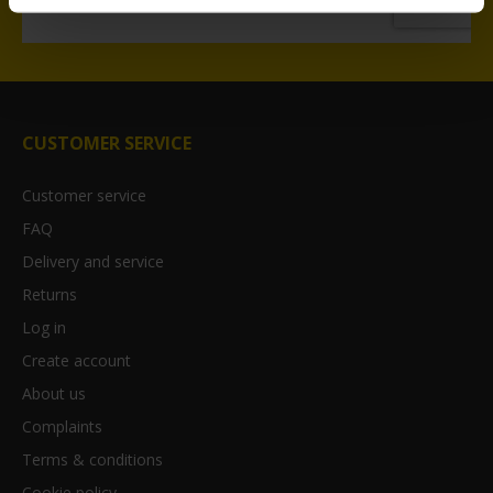
CUSTOMER SERVICE
Customer service
FAQ
Delivery and service
Returns
Log in
Create account
About us
Complaints
Terms & conditions
Cookie policy