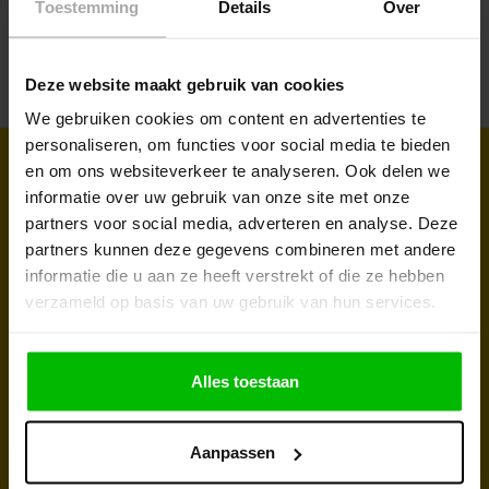
Toestemming
Details
Over
Deze website maakt gebruik van cookies
We gebruiken cookies om content en advertenties te
personaliseren, om functies voor social media te bieden
en om ons websiteverkeer te analyseren. Ook delen we
Sign up for our newsletter to receive
informatie over uw gebruik van onze site met onze
regular updates and promotions
partners voor social media, adverteren en analyse. Deze
partners kunnen deze gegevens combineren met andere
Take advantage of our discounts and discover our latest
informatie die u aan ze heeft verstrekt of die ze hebben
products. Subscribe to the newsletter and don't miss a thing!
verzameld op basis van uw gebruik van hun services.
Alles toestaan
Aanpassen