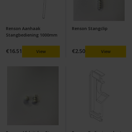
Renson Aanhaak
Renson Stangclip
Stangbediening 1000mm
€16.51
€2.50
View
View