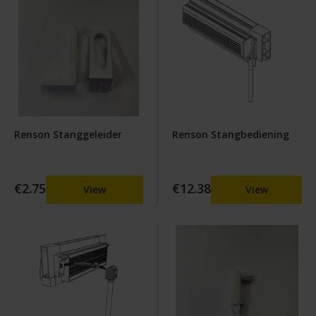
Renson Stanggeleider
Renson Stangbediening
€2.75
€12.38
View
View