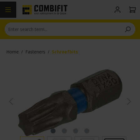
in content
Home
/
Fasteners
/
Schroefbits
Skip image gallery