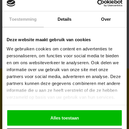
00
Tec7 Fast 290ml
Combifit
Zwa
Combicleaner 500ml
Krat
Toestemming
Details
Over
290 
€ 5,95
Deze website maakt gebruik van cookies
€ 10,35
€ 59
lwagen
In winkelwagen
In winkelwagen
€ 4,95
We gebruiken cookies om content en advertenties te
personaliseren, om functies voor social media te bieden
en om ons websiteverkeer te analyseren. Ook delen we
informatie over uw gebruik van onze site met onze
partners voor social media, adverteren en analyse. Deze
Sign up for our newsletter to receive
partners kunnen deze gegevens combineren met andere
regular updates and promotions
informatie die u aan ze heeft verstrekt of die ze hebben
verzameld op basis van uw gebruik van hun services.
Take advantage of our discounts and discover our latest
products. Subscribe to the newsletter and don't miss a thing!
Alles toestaan