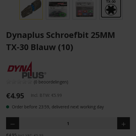
Dynaplus Schroefbit 25MM
TX-30 Blauw (10)
(0 beoordelingen)
€4.95
Incl. BTW:
€5.99
Order before 23:59, delivered next working day
Quantity
€4.95
Incl. VAT:
€5.99