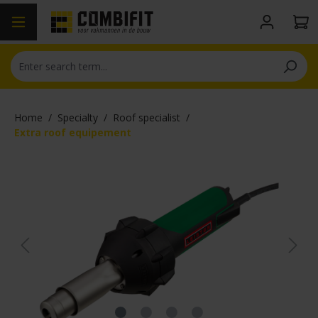
in content
Home
/
Specialty
/
Roof specialist
/
Extra roof equipement
Skip image gallery