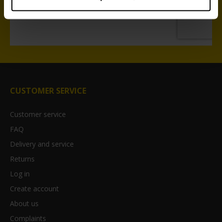
CUSTOMER SERVICE
Customer service
FAQ
Delivery and service
Returns
Log in
Create account
About us
Complaints