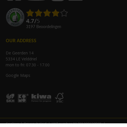
4.7
/
5
3197
beoordelingen
OUR ADDRESS
De Geerden 14
5334 LE Velddriel
mon to fri: 07.30 - 17.00
Google Maps
Cookies
Privacy beleid
VAT number: NL001990639B01