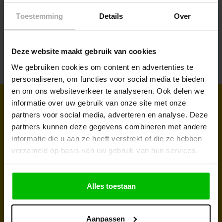
Combicleaner 500ml
Krat
290 
Toestemming
Details
Over
€ 5,95
€ 10,35
€ 59
lwagen
In winkelwagen
In winkelwagen
€ 4,95
Deze website maakt gebruik van cookies
We gebruiken cookies om content en advertenties te
personaliseren, om functies voor social media te bieden
en om ons websiteverkeer te analyseren. Ook delen we
informatie over uw gebruik van onze site met onze
Sign up for our newsletter to receive
partners voor social media, adverteren en analyse. Deze
regular updates and promotions
partners kunnen deze gegevens combineren met andere
informatie die u aan ze heeft verstrekt of die ze hebben
Take advantage of our discounts and discover our latest
verzameld op basis van uw gebruik van hun services.
products. Subscribe to the newsletter and don't miss a thing!
Alles toestaan
Aanpassen