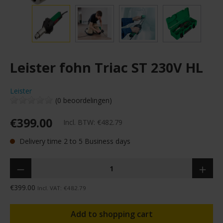
Leister fohn Triac ST 230V HL
Leister
(0 beoordelingen)
€399.00
Incl. BTW:
€482.79
Delivery time 2 to 5 Business days
Quantity
€399.00
Incl. VAT:
€482.79
Add to shopping cart