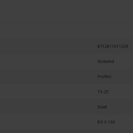
8712811011329
Stokeind
Proftec
TX-25
Staal
8.0 X 160