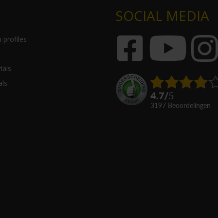
SOCIAL MEDIA
 profiles
ials
als
4.7
/
5
3197
beoordelingen