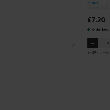
proftec
€7.20
Order befor
Quantity
€7.20
Incl. VAT: