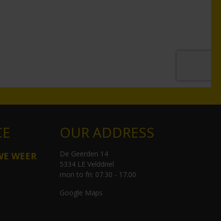
CE
OUR ADDRESS
De Geerden 14
WE WEER
5334 LE Velddriel
mon to fri: 07.30 - 17.00
Google Maps