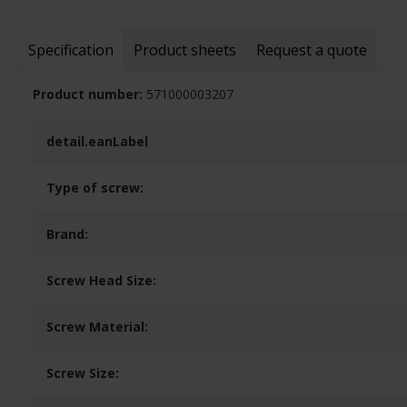
Specification
Product sheets
Request a quote
Product number:
571000003207
detail.eanLabel
Type of screw:
Brand:
Screw Head Size:
Screw Material:
Screw Size: