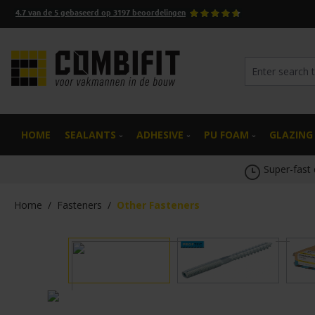
4.7
van de
5
gebaseerd op
3197
beoordelingen
search
Skip to main navigation
HOME
SEALANTS
ADHESIVE
PU FOAM
GLAZING
Super-fast 
Home
/
Fasteners
/
Other Fasteners
Skip image gallery