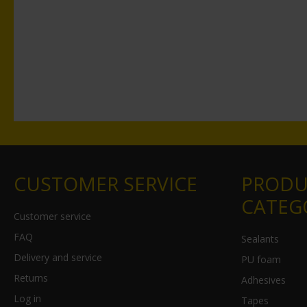
CUSTOMER SERVICE
PRODU
CATEG
Customer service
FAQ
Sealants
Delivery and service
PU foam
Returns
Adhesives
Log in
Tapes