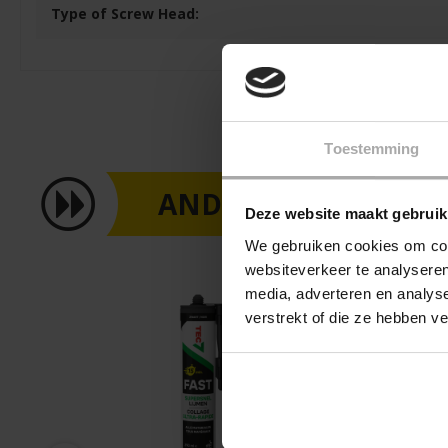
Type of Screw Head:
Toestemming
ANDEREN KOCHTEN
Deze website maakt gebruik
We gebruiken cookies om cont
websiteverkeer te analyseren
media, adverteren en analys
%
verstrekt of die ze hebben v