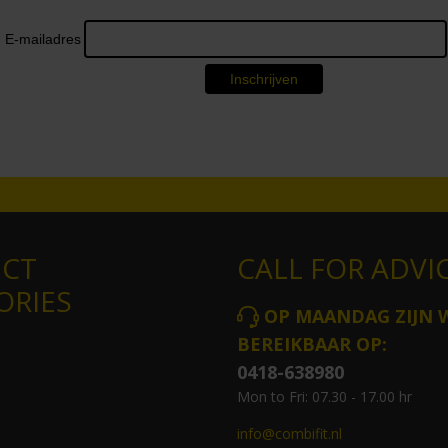
CT
CALL FOR ADVI
ORIES
OP MAANDAG ZIJN 
BEREIKBAAR OP:
0418-638980
Mon to Fri: 07.30 - 17.00 hr
info@combifit.nl