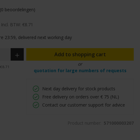
(0 beoordelingen)
Incl. BTW:
€8.71
e 23:59, delivered next working day
Add to shopping cart
or
€8.71
quotation for large numbers of requests
Next day delivery for stock products
Free delivery on orders over € 75 (NL)
Contact our customer support for advice
Product number:
571000003207