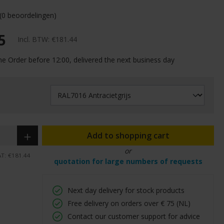
(0 beoordelingen)
5
Incl. BTW:
€181.44
me Order before 12:00, delivered the next business day
Add to shopping cart
or
AT:
€181.44
quotation for large numbers of requests
Next day delivery for stock products
Free delivery on orders over € 75 (NL)
Contact our customer support for advice