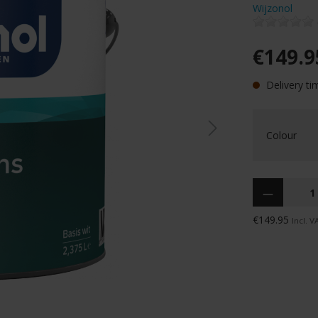
Wijzonol
€149.9
Delivery ti
Colour
Quantity
€149.95
Incl. V