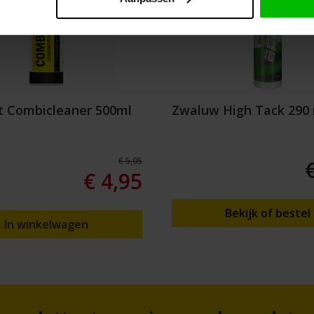
t Combicleaner 500ml
Zwaluw High Tack 290
€ 5,95
€ 4,95
Bekijk of bestel
In winkelwagen