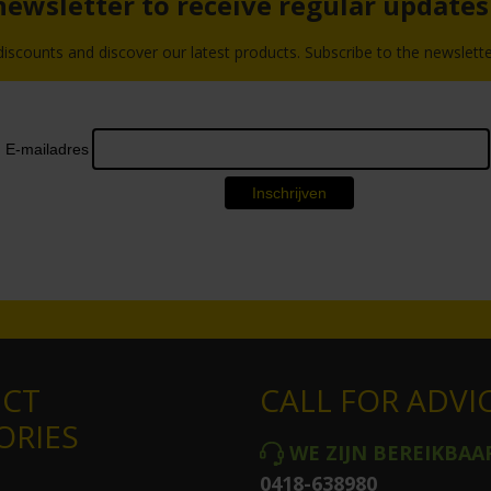
 newsletter to receive regular update
scounts and discover our latest products. Subscribe to the newslette
CT
CALL FOR ADVI
ORIES
WE ZIJN BEREIKBAA
0418-638980