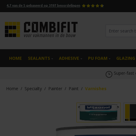
4.7
van de
5
gebaseerd op
3197
beoordelingen
search
Skip to main navigation
HOME
SEALANTS
ADHESIVE
PU FOAM
GLAZING
Super-fast 
Home
/
Specialty
/
Painter
/
Paint
/
Varnishes
Skip image gallery