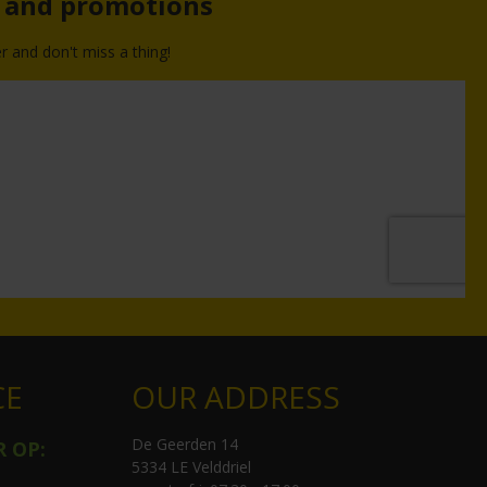
s and promotions
r and don't miss a thing!
CE
OUR ADDRESS
De Geerden 14
R OP:
5334 LE Velddriel