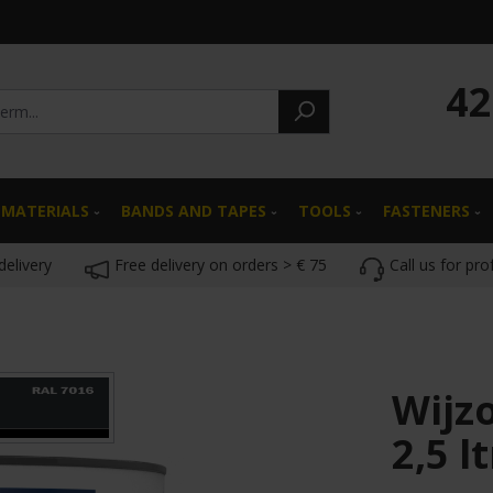
42
 MATERIALS
BANDS AND TAPES
TOOLS
FASTENERS
delivery
Free delivery on orders > € 75
Call us for pro
Wijz
2,5 lt