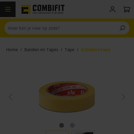
hoofdinhoud
Home
/
Banden en Tapes
/
Tape
/
Schilderstape
Afbeeldingengalerij overslaan