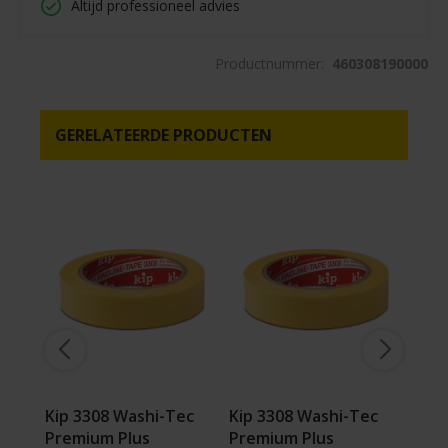
Altijd professioneel advies
Productnummer:
460308190000
GERELATEERDE PRODUCTEN
 tape
Kip 3308 Washi-Tec
Kip 3308 Washi-Tec
Kip 
Premium Plus
Premium Plus
Pre