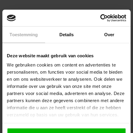
Meest recente beoordelingen
31.07.2024
Toestemming
Details
Over
Prima product
Deze website maakt gebruik van cookies
LAAD MEER RECENSIES OVER DIT PRODUCT>
We gebruiken cookies om content en advertenties te
personaliseren, om functies voor social media te bieden
en om ons websiteverkeer te analyseren. Ook delen we
informatie over uw gebruik van onze site met onze
ANDEREN KOCHTEN OOK
partners voor social media, adverteren en analyse. Deze
partners kunnen deze gegevens combineren met andere
informatie die u aan ze heeft verstrekt of die ze hebben
verzameld op basis van uw gebruik van hun services.