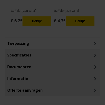
Staffelprijzen vanaf
Staffelprijzen vanaf
€ 2,
€ 6,25
€ 4,35
Bekijk
Bekijk
Toepassing
Specificaties
Documenten
Informatie
Offerte aanvragen