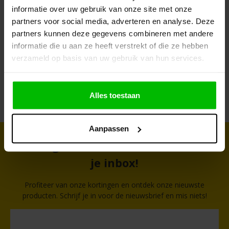
UITSTEKENDE PRIJS-KWALITEITSRATIO
informatie over uw gebruik van onze site met onze
Kwalitatief, compact en voordelig rooster dat de
partners voor social media, adverteren en analyse. Deze
toevoer van verse lucht garandeert.
partners kunnen deze gegevens combineren met andere
informatie die u aan ze heeft verstrekt of die ze hebben
verzameld op basis van uw gebruik van hun services.
INSECTENWEREND
Het geperforeerde binnenprofiel houdt muggen, vliegen
en andere ongewenste insecten buiten.
Alles toestaan
Aanpassen
Ontvang als eerste de beste acties in
je inbox!
Profiteer van onze kortingen en ontdek onze nieuwste
producten. Schrijf je in voor de nieuwsbrief en mis niets!