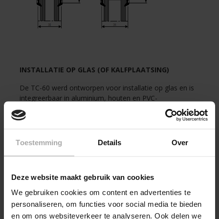
INSTALLATIE OP GLAS (OF KALFPLAATSING)
De TC-60 werd ontworpen voor installatie op glas en is
integreerbaar in aluminium, houten en PVC-
raamkozijnen, telkens voor glasdiktes van 20, 24 of 28
mm. De TC-60 kan optioneel ook via kalfplaatsing
geïnstalleerd worden mits gebruik van de bijkomstige
kalfprofielen.
Toestemming
Details
Over
Deze website maakt gebruik van cookies
THERMISCH ONDERBROKEN
We gebruiken cookies om content en advertenties te
Geen koude-overdracht van buiten naar binnen.
personaliseren, om functies voor social media te bieden
en om ons websiteverkeer te analyseren. Ook delen we