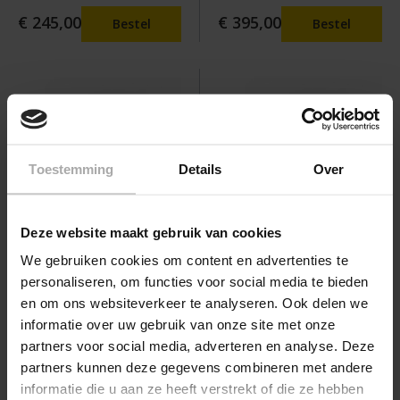
€ 245,00
€ 395,00
Bestel
Bestel
Toestemming
Details
Over
Deze website maakt gebruik van cookies
We gebruiken cookies om content en advertenties te
Oxygreen Light set met
Oxygreen Light set met
personaliseren, om functies voor social media te bieden
interne vochtsensor met
interne vochtsensor en
en om ons websiteverkeer te analyseren. Ook delen we
2x CO2 sensor
bediening
informatie over uw gebruik van onze site met onze
€ 625,00
€ 275,00
Bestel
Bestel
partners voor social media, adverteren en analyse. Deze
partners kunnen deze gegevens combineren met andere
informatie die u aan ze heeft verstrekt of die ze hebben