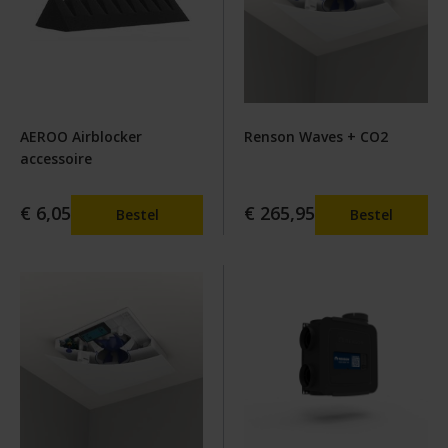
AEROO Airblocker
Renson Waves + CO2
accessoire
€ 6,05
€ 265,95
Bestel
Bestel