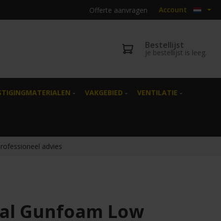
Account
Offerte aanvragen
Bestellijst
Je bestellijst is leeg.
STIGINGMATERIALEN
VAKGEBIED
VENTILATIE
professioneel advies
al Gunfoam Low