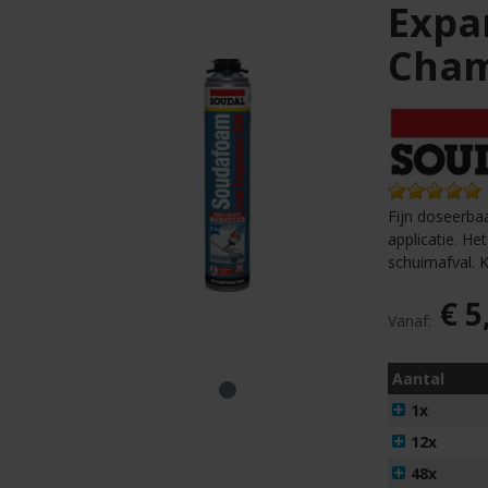
Expa
Cha
Fijn doseerba
applicatie. H
schuimafval. 
€ 5
Vanaf:
Aantal
1x
12x
48x