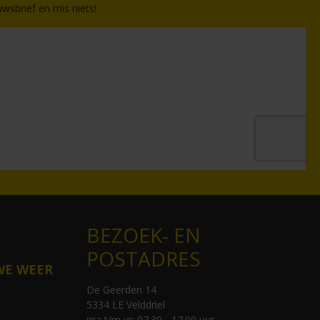
wsbrief en mis niets!
BEZOEK- EN
POSTADRES
WE WEER
De Geerden 14
5334 LE Velddriel
ma t/m vr: 07.30 - 17.00 uur