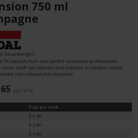
nsion 750 ml
mpagne
(2 beoordelingen)
ar PU pistoolschuim voor perfect doseerbare professionele
et schuim heeft een beperkte post-expansie en hierdoor minder
Klassiek schroefdraad pistoolsysteem.
,65
excl. BTW
Prijs per stuk
€ 6,40
€ 5,90
€ 5,80