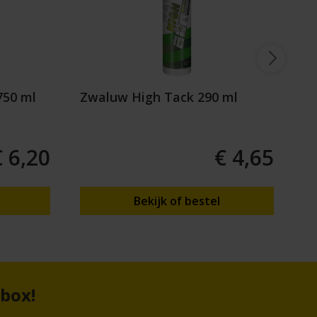
750 ml
Zwaluw High Tack 290 ml
So
€ 6,20
€ 4,65
Bekijk of bestel
nbox!