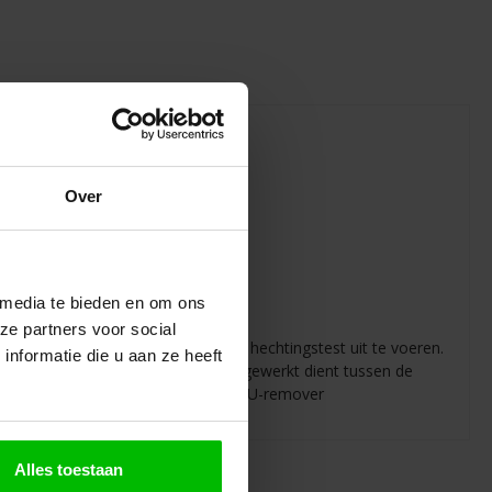
Over
 media te bieden en om ons
ze partners voor social
 klassieke ondergronden eerst een hechtingstest uit te voeren.
nformatie die u aan ze heeft
en er in verschillende lagen wordt gewerkt dient tussen de
isch te verwijderen of met soudal PU-remover
Alles toestaan