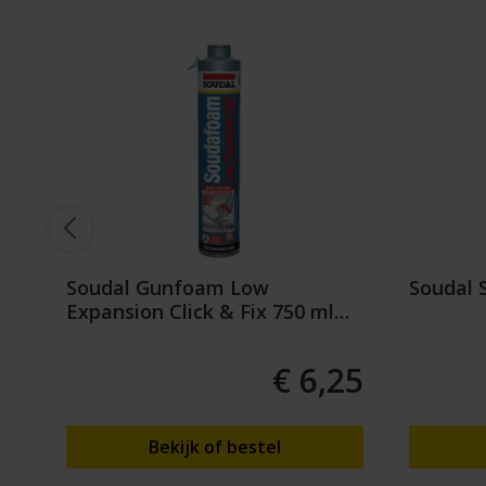
ns
Soudal Gunfoam Low
Soudal 
e
Expansion Click & Fix 750 ml
Champagne
35
€ 6,25
Bekijk of bestel