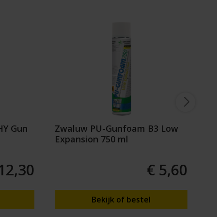
HY Gun
Zwaluw PU-Gunfoam B3 Low
S
Expansion 750 ml
12,30
€ 5,60
Bekijk of bestel