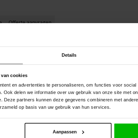
e
Offerte aanvragen
Details
 van cookies
ent en advertenties te personaliseren, om functies voor social
. Ook delen we informatie over uw gebruik van onze site met on
p het pistool. Bevochtig de vet- en vochtvrije ondergrond. Voor niet
e. Deze partners kunnen deze gegevens combineren met andere i
 tijdens het doorharden. Schud regelmatig gedurende het gebruik. Indi
erzameld op basis van uw gebruik van hun services.
derd worden met cleaner of aceton. Uitgehard schuim is enkel mechan
Aanpassen