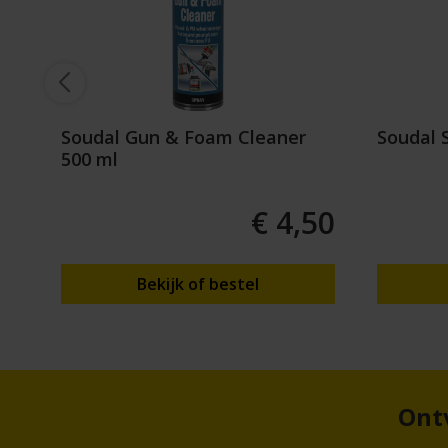
Soudal Gun & Foam Cleaner
Soudal S
500 ml
95
€ 4,50
Bekijk of bestel
Ontv