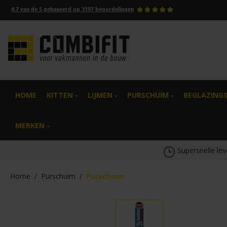
4.7
van de
5
gebaseerd op
3197
beoordelingen
oekopdracht
Ga naar de hoofdnavigatie
HOME
KITTEN
LIJMEN
PURSCHUIM
BEGLAZING
MERKEN
Supersnelle lev
Home
/
Purschuim
/
Purschuim
Afbeeldingengalerij overslaan