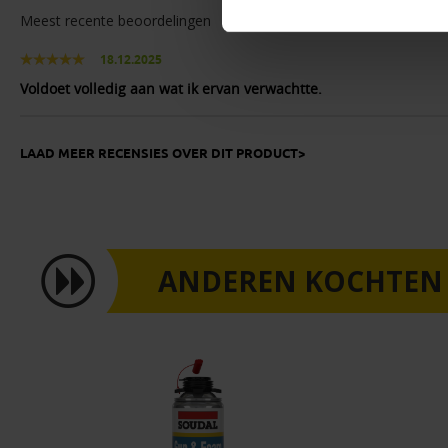
Meest recente beoordelingen
18.12.2025
Voldoet volledig aan wat ik ervan verwachtte.
LAAD MEER RECENSIES OVER DIT PRODUCT>
ANDEREN KOCHTEN