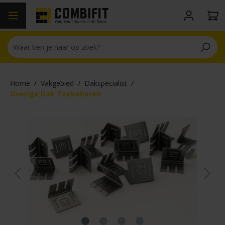
hoofdinhoud
Home
/
Vakgebied
/
Dakspecialist
/
Overige Dak Toebehoren
Afbeeldingengalerij overslaan