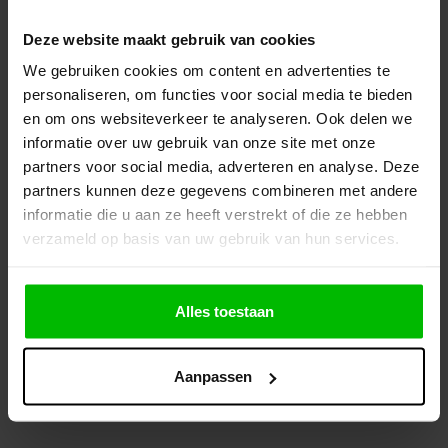
ANDEREN KOCHTEN OOK
Deze website maakt gebruik van cookies
We gebruiken cookies om content en advertenties te
personaliseren, om functies voor social media te bieden
en om ons websiteverkeer te analyseren. Ook delen we
informatie over uw gebruik van onze site met onze
partners voor social media, adverteren en analyse. Deze
partners kunnen deze gegevens combineren met andere
informatie die u aan ze heeft verstrekt of die ze hebben
verzameld op basis van uw gebruik van hun services.
2A
Bostik Ardatape 120
Wienese Master Flex-
Poly
Alles toestaan
Extra 120mm/50m
plateau voor
en E
Bordestrap
kg
Aanpassen
€ 80,25
€ 59,95
€ 37
agen
In winkelwagen
In winkelwagen