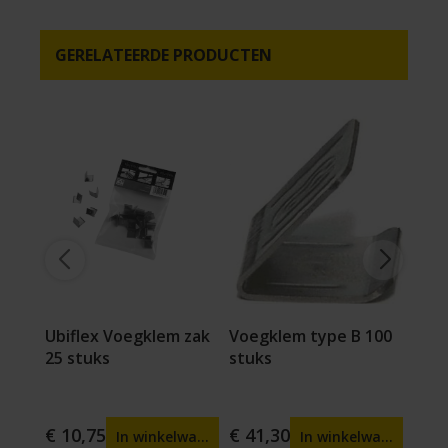
GERELATEERDE PRODUCTEN
Ubiflex Voegklem zak
Voegklem type B 100
Red
25 stuks
stuks
cont
€ 10,75
€ 41,30
€ 33
lwagen
In winkelwagen
In winkelwagen