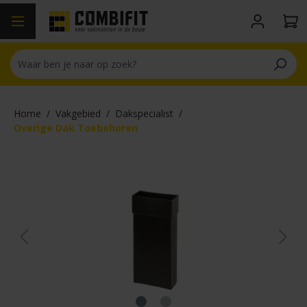
hoofdinhoud
Home
/
Vakgebied
/
Dakspecialist
/
Overige Dak Toebehoren
Afbeeldingengalerij overslaan