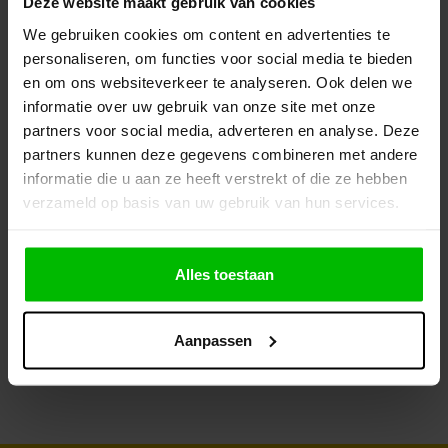
Deze website maakt gebruik van cookies
We gebruiken cookies om content en advertenties te
personaliseren, om functies voor social media te bieden
%
en om ons websiteverkeer te analyseren. Ook delen we
informatie over uw gebruik van onze site met onze
partners voor social media, adverteren en analyse. Deze
partners kunnen deze gegevens combineren met andere
informatie die u aan ze heeft verstrekt of die ze hebben
verzameld op basis van uw gebruik van hun services.
Tec7 Fast 290ml
Combifit
Zwa
Combicleaner 500ml
Krat
Alles toestaan
290 
€ 5,95
Aanpassen
€ 10,35
€ 59
lwagen
In winkelwagen
In winkelwagen
€ 4,95