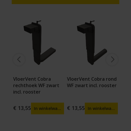
tier
VloerVent Cobra
VloerVent Cobra rond
Vlo
rechthoek WF zwart
WF zwart incl. rooster
Ren
incl. rooster
Zwa
€ 13,55
€ 13,55
€ 13
agen
In winkelwagen
In winkelwagen